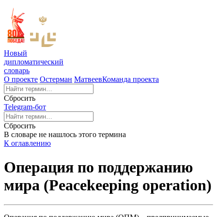
Новый
дипломатический
словарь
О проекте
Остерман
Матвеев
Команда проекта
Сбросить
Telegram-бот
Сбросить
В словаре не нашлось этого термина
К оглавлению
Операция по поддержанию
мира (Peacekeeping operation)