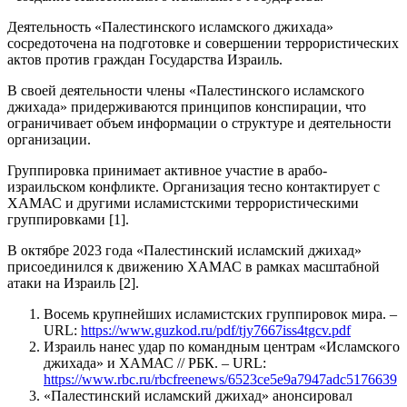
Деятельность «Палестинского исламского джихада»
сосредоточена на подготовке и совершении террористических
актов против граждан Государства Израиль.
В своей деятельности члены «Палестинского исламского
джихада» придерживаются принципов конспирации, что
ограничивает объем информации о структуре и деятельности
организации.
Группировка принимает активное участие в арабо-
израильском конфликте. Организация тесно контактирует с
ХАМАС и другими исламистскими террористическими
группировками [1].
В октябре 2023 года «Палестинский исламский джихад»
присоединился к движению ХАМАС в рамках масштабной
атаки на Израиль [2].
Восемь крупнейших исламистских группировок мира. –
URL:
https://www.guzkod.ru/pdf/tjy7667iss4tgcv.pdf
Израиль нанес удар по командным центрам «Исламского
джихада» и ХАМАС // РБК. – URL:
https://www.rbc.ru/rbcfreenews/6523ce5e9a7947adc5176639
«Палестинский исламский джихад» анонсировал