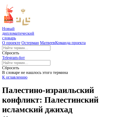
Новый
дипломатический
словарь
О проекте
Остерман
Матвеев
Команда проекта
Сбросить
Telegram-бот
Сбросить
В словаре не нашлось этого термина
К оглавлению
Палестино-израильский
конфликт: Палестинский
исламский джихад