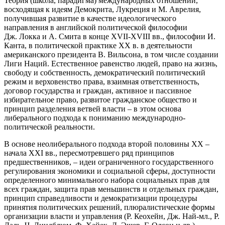
Теория (школа, парадигма) международных отношений,
восходящая к идеям Демокрита, Лукреция и М. Аврелия,
получившая развитие в качестве идеологического
направления в английской политической философии
Дж. Локка и А. Смита в конце XVII-XVIII вв., философии И.
Канта, в политической практике XX в. в деятельности
американского президента В. Вильсона, в том числе создании
Лиги Наций. Естественное равенство людей, право на жизнь,
свободу и собственность, демократический политический
режим и верховенство права, взаимная ответственность,
договор государства и граждан, активное и пассивное
избирательное право, развитое гражданское общество и
принцип разделения ветвей власти – в этом основа
либерального подхода к пониманию международно-
политической реальности.
В основе неолиберального подхода второй половины XX –
начала XXI вв., пересмотревшего ряд принципов
предшественников, – идеи ограниченного государственного
регулирования экономики и социальной сферы, доступности
определенного минимального набора социальных прав для
всех граждан, защита прав меньшинств и отдельных граждан,
принцип справедливости и демократизации процедуры
принятия политических решений, плюралистические формы
организации власти и управления (Р. Кеохейн, Дж. Най-мл., Р.