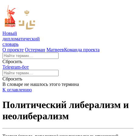
Новый
дипломатический
словарь
О проекте
Остерман
Матвеев
Команда проекта
Сбросить
Telegram-бот
Сбросить
В словаре не нашлось этого термина
К оглавлению
Политический либерализм и
неолиберализм