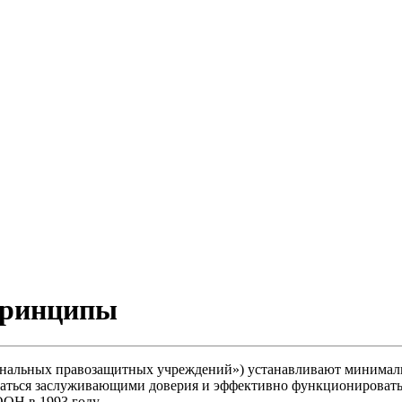
принципы
нальных правозащитных учреждений») устанавливают минималь
таться заслуживающими доверия и эффективно функционироват
ОН в 1993 году.