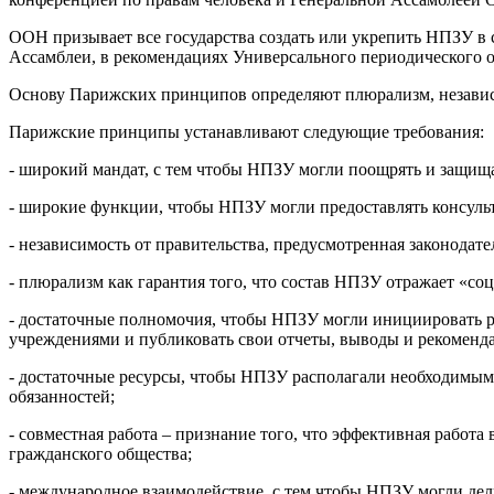
ООН призывает все государства создать или укрепить НПЗУ в
Ассамблеи, в рекомендациях Универсального периодического о
Основу Парижских принципов определяют плюрализм, независи
Парижские принципы устанавливают следующие требования:
- широкий мандат, с тем чтобы НПЗУ могли поощрять и защищат
- широкие функции, чтобы НПЗУ могли предоставлять консульта
- независимость от правительства, предусмотренная законодат
- плюрализм как гарантия того, что состав НПЗУ отражает «со
- достаточные полномочия, чтобы НПЗУ могли инициировать ра
учреждениями и публиковать свои отчеты, выводы и рекоменд
- достаточные ресурсы, чтобы НПЗУ располагали необходимым
обязанностей;
- совместная работа – признание того, что эффективная работ
гражданского общества;
- международное взаимодействие, с тем чтобы НПЗУ могли де