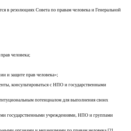
ся в резолюциях Совета по правам человека и Генеральной
прав человека;
ии и защите прав человека»;
енты, консультироваться с НПО и государственными
ституциональным потенциалом для выполнения своих
ругими государственными учреждениями, НПО и группами
ьными органами и механизмами по правам человека [2].