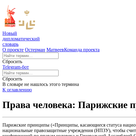
Новый
дипломатический
словарь
О проекте
Остерман
Матвеев
Команда проекта
Сбросить
Telegram-бот
Сбросить
В словаре не нашлось этого термина
К оглавлению
Права человека: Парижские 
Парижские принципы («Принципы, касающиеся статуса нацио
национальные правозащитные учреждения (НПЗУ), чтобы счи
конференцией по правам человека и Генеральной Ассамблеей О