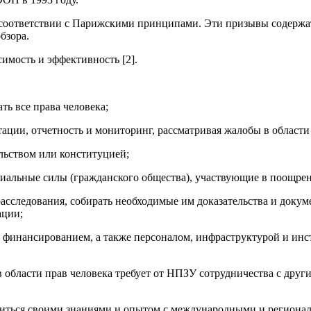
 соответствии с Парижскими принципами. Эти призывы содержат
бзора.
мость и эффективность [2].
ь все права человека;
ции, отчетность и мониторинг, рассматривая жалобы в области 
ельством или конституцией;
циальные силы (гражданского общества), участвующие в поощрен
сследования, собирать необходимые им доказательства и докум
ации;
 финансированием, а также персоналом, инфраструктурой и ин
а в области прав человека требует от НПЗУ сотрудничества с д
литься своими знаниями и опытом с международными и регионал