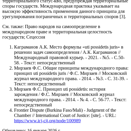
территориального статус-кво, предупреждая территориальные
споры государств. Международная практика указывает на
высокую эффективность применения данного принципа для
урегулирования пограничных и территориальных споров [3].
См. также: Право народов на самоопределение в
международном праве и территориальная целостность
государств; Сецессия
Каграманов А.К. Место формулы «uti possidetis juris» в
решении задач самоопределения / А.К. Каграманов //
Международный правовой курьер. - 2021. - №5. - С.50-
58. - Текст: непосредственный
Мирзаев Ф.С. Общие принципы международного права:
принцип uti possidetis juris / Ф.С. Мирзаев // Московский
журнал международного права. - 2014. - №3. - С. 31-39. -
Текст: непосредственный
Мирзаев Ф.С. Принцип uti possidetis: история
зарождения / Ф.С. Мирзаев // Московский журнал
международного права. - 2014. - № 4. - С. 56-77. - Текст:
непосредственный
Frontier Dispute (Burkina Faso/Mali) - Judgment of the
Chamber // International Court of Justice: [site]. - URL:
https://www.icj-cij.org/node/100989
Обновлено: 16 января 2026 г.