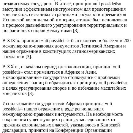
независимых государств. В итоге, принцип «uti possidetis»
выступил эффективным инструментом для предотвращения
конфликтов, связанных с границами государств-преемников
Испанской колониальной империи, а также был использован
в процессе дальнейшего урегулирования территориальных и
пограничных споров между ними [3].
В XIX в. принцип «uti possidetis» был включен в более чем 200
международно-правовых документов Латинской Америки и
нашел отражение в конституциях латиноамериканских
государств [3].
В XX в., с началом периода деколонизации, принцип «uti
possidetis» стал применяться в Африке и Азии.
Новообразованные государства столкнулись с проблемой
определения границ и обратились к принципу «uti possidetis»
в целях урегулирования споров и во избежание масштабных
конфликтов [3].
Использование государствами Африки принципа «uti
possidetis» нашло отражение в ряде региональных
международно-правовых инструментов. На необходимость
сохранения существующих границ, унаследованных от
прежних колониальных властей, указывалось в Каирской
декларации, принятой на Конференции Организации