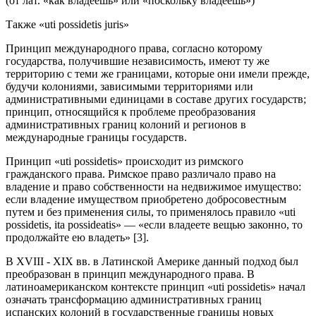
(от лат. «как владеешь» или «поскольку владеешь»)
Также «uti possidetis juris»
Принцип международного права, согласно которому
государства, получившие независимость, имеют ту же
территорию с теми же границами, которые они имели прежде,
будучи колониями, зависимыми территориями или
административными единицами в составе других государств;
принцип, относящийся к проблеме преобразования
административных границ колоний и регионов в
международные границы государств.
Принцип «uti possidetis» происходит из римского
гражданского права. Римское право различало право на
владение и право собственности на недвижимое имущество:
если владение имуществом приобретено добросовестным
путем и без применения силы, то применялось правило «uti
possidetis, ita possideatis» — «если владеете вещью законно, то
продолжайте ею владеть» [3].
В XVIII - XIX вв. в Латинской Америке данный подход был
преобразован в принцип международного права. В
латиноамериканском контексте принцип «uti possidetis» начал
означать трансформацию административных границ
испанских колоний в государственные границы новых