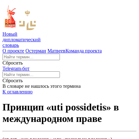
Новый
дипломатический
словарь
О проекте
Остерман
Матвеев
Команда проекта
Сбросить
Telegram-бот
Сбросить
В словаре не нашлось этого термина
К оглавлению
Принцип «uti possidetis» в
международном праве