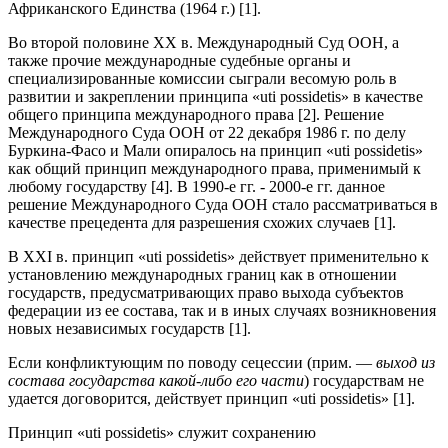
Африканского Единства (1964 г.) [1].
Во второй половине XX в. Международный Суд ООН, а
также прочие международные судебные органы и
специализированные комиссии сыграли весомую роль в
развитии и закреплении принципа «uti possidetis» в качестве
общего принципа международного права [2]. Решение
Международного Суда ООН от 22 декабря 1986 г. по делу
Буркина-Фасо и Мали опиралось на принцип «uti possidetis»
как общий принцип международного права, применимый к
любому государству [4]. В 1990-е гг. - 2000-е гг. данное
решение Международного Суда ООН стало рассматриваться в
качестве прецедента для разрешения схожих случаев [1].
В XXI в. принцип «uti possidetis» действует применительно к
установлению международных границ как в отношении
государств, предусматривающих право выхода субъектов
федерации из ее состава, так и в иных случаях возникновения
новых независимых государств [1].
Если конфликтующим по поводу сецессии (прим. —
выход из
состава государства какой-либо его части
) государствам не
удается договорится, действует принцип «uti possidetis» [1].
Принцип «uti possidetis» служит сохранению