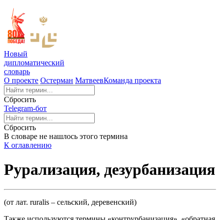
Новый
дипломатический
словарь
О проекте
Остерман
Матвеев
Команда проекта
Сбросить
Telegram-бот
Сбросить
В словаре не нашлось этого термина
К оглавлению
Рурализация, дезурбанизация
(от лат. ruralis – сельский, деревенский)
Также используются термины «контрурбанизация», «обратная