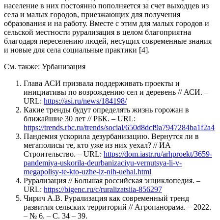
население в них постоянно пополняется за счет выходцев из
села и малых городов, приезжающих для получения
образования и на работу. Вместе с этим для малых городов и
сельской местности рурализация в целом благоприятна
благодаря переселению людей, несущих современные знания
и новые для села социальные практики [4].
См. также: Урбанизация
Глава АСИ призвала поддерживать проекты и
инициативы по возрождению сел и деревень // АСИ. –
URL:
https://asi.ru/news/184198/
Какие тренды будут определять жизнь горожан в
ближайшие 30 лет // РБК. – URL:
https://trends.rbc.ru/trends/social/650d8dcf9a7947284ba1f2a4
Пандемия ускорила дезурбанизацию. Вернутся ли в
мегаполисы те, кто уже из них уехал? // ИА
Строительство. – URL:
https://dom.iastr.ru/arhproekt/3659-
pandemiya-uskorila-deurbanizaciyu-vernutsya-li-v-
megapolisy-te-kto-uzhe-iz-nih-uehal.html
Рурализация // Большая российская энциклопедия. –
URL:
https://bigenc.ru/c/ruralizatsiia-856297
Чирич А.В. Рурализация как современный тренд
развития сельских территорий // Агропанорама. – 2022.
– № 6. – С. 34 – 39.