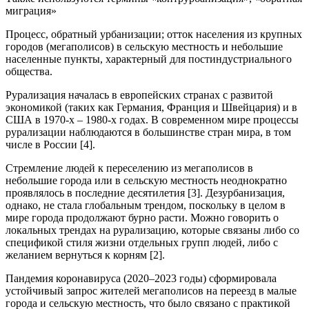
миграция»
Процесс, обратный урбанизации; отток населения из крупных
городов (мегаполисов) в сельскую местность и небольшие
населенные пункты, характерный для постиндустриального
общества.
Рурализация началась в европейских странах с развитой
экономикой (таких как Германия, Франция и Швейцария) и в
США в 1970-х – 1980-х годах. В современном мире процессы
рурализации наблюдаются в большинстве стран мира, в том
числе в России [4].
Стремление людей к переселению из мегаполисов в
небольшие города или в сельскую местность неоднократно
проявлялось в последние десятилетия [3]. Дезурбанизация,
однако, не стала глобальным трендом, поскольку в целом в
мире города продолжают бурно расти. Можно говорить о
локальных трендах на рурализацию, которые связаны либо со
спецификой стиля жизни отдельных групп людей, либо с
желанием вернуться к корням [2].
Пандемия коронавируса (2020–2023 годы) сформировала
устойчивый запрос жителей мегаполисов на переезд в малые
города и сельскую местность, что было связано с практикой