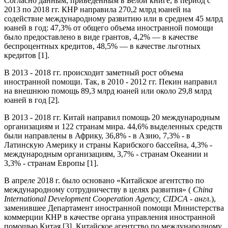
Согласно данным, приведенным в Белой книге, в период с
2013 по 2018 гг. КНР направила 270,2 млрд юаней на
содействие международному развитию или в среднем 45 млрд
юаней в год: 47,3% от общего объема иностранной помощи
было предоставлено в виде грантов, 4,2% — в качестве
беспроцентных кредитов, 48,5% — в качестве льготных
кредитов [1].
В 2013 - 2018 гг. происходит заметный рост объема
иностранной помощи. Так, в 2010 - 2012 гг. Пекин направил
на внешнюю помощь 89,3 млрд юаней или около 29,8 млрд
юаней в год [2].
В 2013 - 2018 гг. Китай направил помощь 20 международным
организациям и 122 странам мира. 44,6% выделенных средств
были направлены в Африку, 36,8% - в Азию, 7,3% - в
Латинскую Америку и страны Карибского бассейна, 4,3% -
международным организациям, 3,7% - странам Океании и
3,3% - странам Европы [1].
В апреле 2018 г. было основано «Китайское агентство по
международному сотрудничеству в целях развития» (
China
International
Development
Cooperation
Agency, CIDCA - англ.
),
заменившее Департамент иностранной помощи Министерства
коммерции КНР в качестве органа управления иностранной
помощью Китая [3]. Китайское агентство по международному