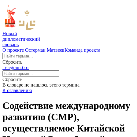
Новый
дипломатический
словарь
О проекте
Остерман
Матвеев
Команда проекта
Сбросить
Telegram-бот
Сбросить
В словаре не нашлось этого термина
К оглавлению
Содействие международному
развитию (СМР),
осуществляемое Китайской