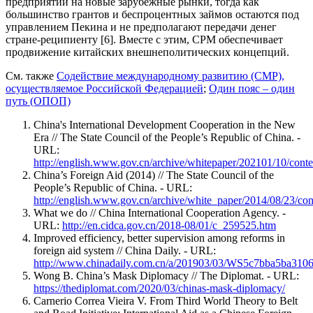
предприятий на новые зарубежные рынки, тогда как
большинство грантов и беспроцентных займов остаются под
управлением Пекина и не предполагают передачи денег
стране-реципиенту [6]. Вместе с этим, СРМ обеспечивает
продвижение китайских внешнеполитических концепций.
См. также
Содействие международному развитию (СМР),
осуществляемое Российской Федерацией
;
Один пояс – один
путь (ОПОП)
China's International Development Cooperation in the New
Era // The State Council of the People’s Republic of China. -
URL:
http://english.www.gov.cn/archive/whitepaper/202101/10/co
China’s Foreign Aid (2014) // The State Council of the
People’s Republic of China. - URL:
http://english.www.gov.cn/archive/white_paper/2014/08/23/
What we do // China International Cooperation Agency. -
URL:
http://en.cidca.gov.cn/2018-08/01/c_259525.htm
Improved efficiency, better supervision among reforms in
foreign aid system // Сhina Daily. - URL:
http://www.chinadaily.com.cn/a/201903/03/WS5c7bba5ba310
Wong B. China’s Mask Diplomacy // The Diplomat. - URL:
https://thediplomat.com/2020/03/chinas-mask-diplomacy/
Carnerio Correa Vieira V. From Third World Theory to Belt