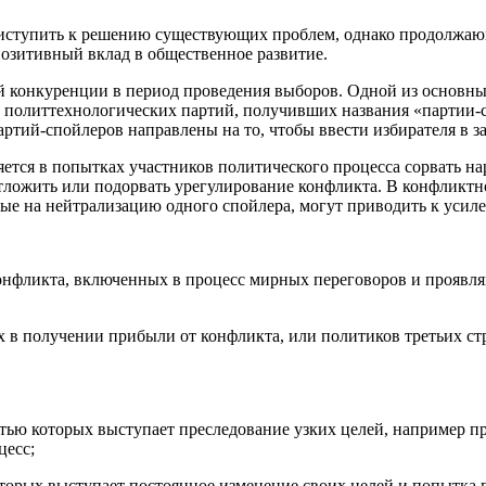
риступить к решению существующих проблем, однако продолжающ
позитивный вклад в общественное развитие.
й конкуренции в период проведения выборов. Одной из основны
ла политтехнологических партий, получивших названия «партии-
артий-спойлеров направлены на то, чтобы ввести избирателя в з
ется в попытках участников политического процесса сорвать н
отложить или подорвать урегулирование конфликта. В конфликтн
ые на нейтрализацию одного спойлера, могут приводить к усиле
конфликта, включенных в процесс мирных переговоров и проявля
х в получении прибыли от конфликта, или политиков третьих с
нностью которых выступает преследование узких целей, например 
цесс;
 которых выступает постоянное изменение своих целей и попытка