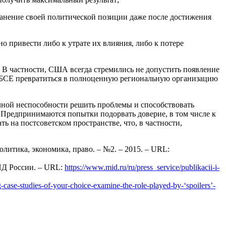
хранение своей политической позиции даже после достижения
 привести либо к утрате их влияния, либо к потере
В частности, США всегда стремились не допустить появление
ОБСЕ превратиться в полноценную региональную организацию
олной неспособности решить проблемы и способствовать
. Предпринимаются попытки подорвать доверие, в том числе к
 на постсоветском пространстве, что, в частности,
литика, экономика, право. – №2. – 2015. – URL:
ИД России. – URL:
https://www.mid.ru/ru/press_service/publikacii-i-
g-case-studies-of-your-choice-examine-the-role-played-by-‘spoilers’-