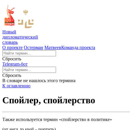
Новый
дипломатический
словарь
О проекте
Остерман
Матвеев
Команда проекта
Сбросить
Telegram-бот
Сбросить
В словаре не нашлось этого термина
К оглавлению
Спойлер, спойлерство
Также используется термин «спойлерство в политике»
(от англ. to spoil – портить)