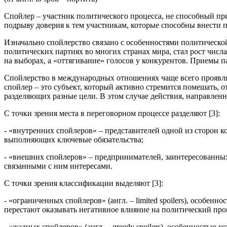
Спойлер – участник политического процесса, не способный п
подрыву доверия к тем участникам, которые способны внести 
Изначально спойлерство связано с особенностями политическо
политических партиях во многих странах мира, стал рост чис
на выборах, а «оттягивание» голосов у конкурентов. Приемы п
Спойлерство в международных отношениях чаще всего проявля
спойлер – это субъект, который активно стремится помешать, 
разделяющих разные цели. В этом случае действия, направленн
С точки зрения места в переговорном процессе разделяют [3]:
- «внутренних спойлеров» – представителей одной из сторон 
выполняющих ключевые обязательства;
- «внешних спойлеров» – предпринимателей, заинтересованны
связанными с ним интересами.
С точки зрения классификации выделяют [3]:
- «ограниченных спойлеров» (англ. – limited spoilers), особе
перестают оказывать негативное влияние на политический про
- «жадных спойлеров» (англ. – greedy spoilers), особенностью