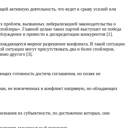
ий активную деятельность, что ведет к срыву усилий или
х проблем, вызванных либерализацией законодательства о
спойлеры». Главной целью таких партий выступает не победа
аблуждение и привести к дискредитации конкурентов [1].
арождающееся мирное разрешение конфликта. В такой ситуации
ой ситуации могут присутствовать два и более спойлеров,
нию другого [3].
ющих готовность достичь соглашения, но позже не
тран, не вовлеченных в конфликт напрямую, но обладающих
признания их субъектности, по достижении которых, они
 получить максимальный результат;