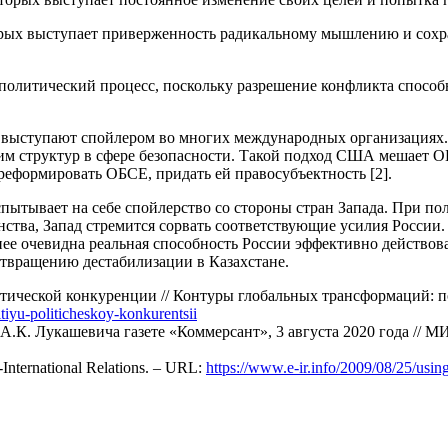
 которых выступает приверженность радикальному мышлению и со
олитический процесс, поскольку разрешение конфликта способно
выступают спойлером во многих международных организациях. 
им структур в сфере безопасности. Такой подход США мешает 
реформировать ОБСЕ, придать ей правосубъектность [2].
спытывает на себе спойлерство со стороны стран Запада. При п
нства, Запад стремится сорвать соответствующие усилия России
е очевидна реальная способность России эффективно действовать
отвращению дестабилизации в Казахстане.
тической конкуренции // Контуры глобальных трансформаций: по
vitiyu-politicheskoy-konkurentsii
.К. Лукашевича газете «Коммерсант», 3 августа 2020 года // М
-International Relations. – URL:
https://www.e-ir.info/2009/08/25/usin