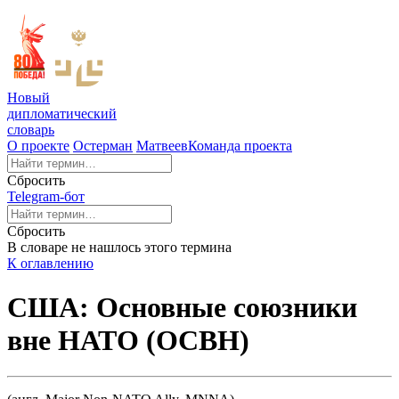
Новый
дипломатический
словарь
О проекте
Остерман
Матвеев
Команда проекта
Сбросить
Telegram-бот
Сбросить
В словаре не нашлось этого термина
К оглавлению
США: Основные союзники
вне НАТО (ОСВН)