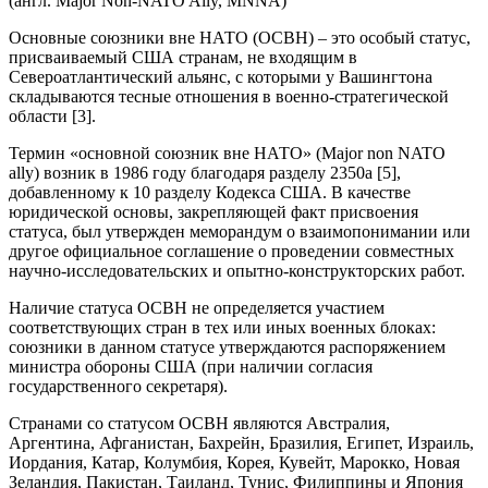
(англ. Major Non-NATO Ally, MNNA)
Основные союзники вне НАТО (ОСВН) – это особый статус,
присваиваемый США странам, не входящим в
Североатлантический альянс, с которыми у Вашингтона
складываются тесные отношения в военно-стратегической
области [3].
Термин «основной союзник вне НАТО» (Major non NATO
ally) возник в 1986 году благодаря разделу 2350a [5],
добавленному к 10 разделу Кодекса США. В качестве
юридической основы, закрепляющей факт присвоения
статуса, был утвержден меморандум о взаимопонимании или
другое официальное соглашение о проведении совместных
научно-исследовательских и опытно-конструкторских работ.
Наличие статуса ОСВН не определяется участием
соответствующих стран в тех или иных военных блоках:
союзники в данном статусе утверждаются распоряжением
министра обороны США (при наличии согласия
государственного секретаря).
Странами со статусом ОСВН являются Австралия,
Аргентина, Афганистан, Бахрейн, Бразилия, Египет, Израиль,
Иордания, Катар, Колумбия, Корея, Кувейт, Марокко, Новая
Зеландия, Пакистан, Таиланд, Тунис, Филиппины и Япония