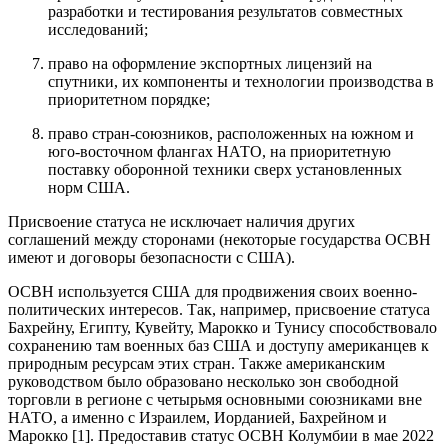
разработки и тестирования результатов совместных
исследований;
право на оформление экспортных лицензий на
спутники, их компоненты и технологии производства в
приоритетном порядке;
право стран-союзников, расположенных на южном и
юго-восточном флангах НАТО, на приоритетную
поставку оборонной техники сверх установленных
норм США.
Присвоение статуса не исключает наличия других
соглашений между сторонами (некоторые государства ОСВН
имеют и договоры безопасности с США).
ОСВН используется США для продвижения своих военно-
политических интересов. Так, например, присвоение статуса
Бахрейну, Египту, Кувейту, Марокко и Тунису способствовало
сохранению там военных баз США и доступу американцев к
природным ресурсам этих стран. Также американским
руководством было образовано несколько зон свободной
торговли в регионе с четырьмя основными союзниками вне
НАТО, а именно с Израилем, Иорданией, Бахрейном и
Марокко [1]. Предоставив статус ОСВН Колумбии в мае 2022