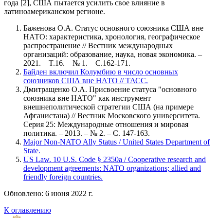
года [2], США пытается усилить свое влияние в
латиноамериканском регионе.
Баженова О.А. Статус основного союзника США вне
НАТО: характеристика, хронология, географическое
распространение // Вестник международных
организаций: образование, наука, новая экономика. –
2021. – T.16. – № 1. – С.162-171.
Байден включил Колумбию в число основных
союзников США вне НАТО // ТАСС.
Дмитращенко О.А. Присвоение статуса "основного
союзника вне НАТО" как инструмент
внешнеполитической стратегии США (на примере
Афганистана) // Вестник Московского университета.
Серия 25: Международные отношения и мировая
политика. – 2013. – № 2. – С. 147-163.
Major Non-NATO Ally Status / United States Department of
State.
US Law. 10 U.S. Code § 2350a / Cooperative research and
development agreements: NATO organizations; allied and
friendly foreign countries.
Обновлено: 6 июня 2022 г.
К оглавлению