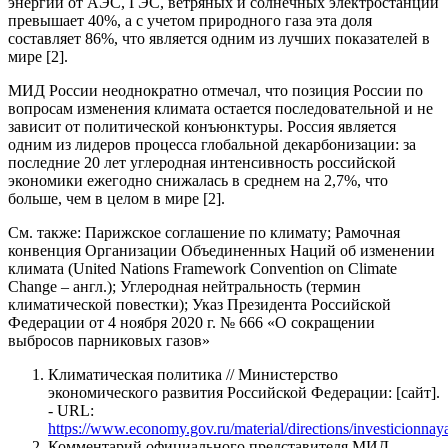
энергии от АЭС, ГЭС, ветряных и солнечных электростанций
превышает 40%, а с учетом природного газа эта доля
составляет 86%, что является одним из лучших показателей в
мире [2].
МИД России неоднократно отмечал, что позиция России по
вопросам изменения климата остается последовательной и не
зависит от политической конъюнктуры. Россия является
одним из лидеров процесса глобальной декарбонизации: за
последние 20 лет углеродная интенсивность российской
экономики ежегодно снижалась в среднем на 2,7%, что
больше, чем в целом в мире [2].
См. также: Парижское соглашение по климату; Рамочная
конвенция Организации Объединенных Наций об изменении
климата (United Nations Framework Convention on Climate
Change – англ.); Углеродная нейтральность (термин
климатической повестки); Указ Президента Российской
Федерации от 4 ноября 2020 г. № 666 «О сокращении
выбросов парниковых газов»
Климатическая политика // Министерство
экономического развития Российской Федерации: [сайт].
- URL:
https://www.economy.gov.ru/material/directions/investicionna
Комментарий официального представителя МИД