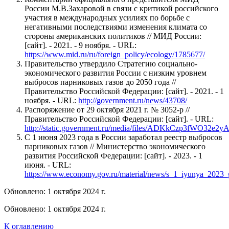
России М.В.Захаровой в связи с критикой российского
участия в международных усилиях по борьбе с
негативными последствиями изменения климата со
стороны американских политиков // МИД России:
[сайт]. - 2021. - 9 ноября. - URL:
https://www.mid.ru/ru/foreign_policy/ecology/1785677/
Правительство утвердило Стратегию социально-
экономического развития России с низким уровнем
выбросов парниковых газов до 2050 года //
Правительство Российской Федерации: [сайт]. - 2021. - 1
ноября. - URL:
http://government.ru/news/43708/
Распоряжение от 29 октября 2021 г. № 3052-р //
Правительство Российской Федерации: [сайт]. - URL:
http://static.government.ru/media/files/ADKkCzp3fWO32e2
С 1 июня 2023 года в России заработал реестр выбросов
парниковых газов // Министерство экономического
развития Российской Федерации: [сайт]. - 2023. - 1
июня. - URL:
https://www.economy.gov.ru/material/news/s_1_iyunya_2023_
Обновлено: 1 октября 2024 г.
Обновлено: 1 октября 2024 г.
К оглавлению