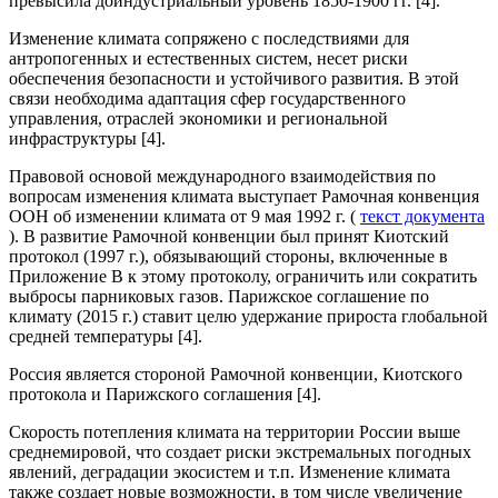
превысила доиндустриальный уровень 1850-1900 гг. [4].
Изменение климата сопряжено с последствиями для
антропогенных и естественных систем, несет риски
обеспечения безопасности и устойчивого развития. В этой
связи необходима адаптация сфер государственного
управления, отраслей экономики и региональной
инфраструктуры [4].
Правовой основой международного взаимодействия по
вопросам изменения климата выступает Рамочная конвенция
ООН об изменении климата от 9 мая 1992 г. (
текст документа
). В развитие Рамочной конвенции был принят Киотский
протокол (1997 г.), обязывающий стороны, включенные в
Приложение В к этому протоколу, ограничить или сократить
выбросы парниковых газов. Парижское соглашение по
климату (2015 г.) ставит целю удержание прироста глобальной
средней температуры [4].
Россия является стороной Рамочной конвенции, Киотского
протокола и Парижского соглашения [4].
Скорость потепления климата на территории России выше
среднемировой, что создает риски экстремальных погодных
явлений, деградации экосистем и т.п. Изменение климата
также создает новые возможности, в том числе увеличение