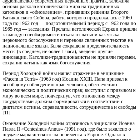
aggiornamento) современных церковных практик, заложила
основы раскола католического мира на традиционных
католиков и «обновленцев», принявших решения Второго
Ватиканского Собора, работа которого продолжалась с 1960
года по 1962 год — подготовительный период; с 1962 года по
1965 год — заседания. Прелаты католической Церкви пришли
к выводу о необходимости отказа от латыни как языка
церковного богослужения и перевода священных текстов на
национальные языки. Была сокращена продолжительность
мессы (в среднем, не более 1 часа), введены другие
инновации. Католики-традиционалисты не приняли перемен,
сохранив латынь как язык богослужения.
Период Холодной войны нашел отражение в энциклике
«Pacem in Terris» (1963 год) Иоанна XXIII. Папа призвал к
всеобщему соблюдению прав человека, обеспечению
экономических и политических прав; выступил с призывом к
миру во всем мире, подчеркнув, что отношения между
государствами должны формироваться в соответствии с
диктатом истины, справедливости, сотрудничества и свободы
[11].
Окончание Холодной войны отразилось в энциклике Иоанна
Павла II «Centesimus Annus» (1991 год), где было заявлено о
неудаче марксистского эксперимента в Европе. Однако в