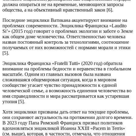
должна опираться не на временные, меняющиеся запросы
общества, а на объективный нравственный закон [6].
Последние энциклики Ватикана акцентируют внимание на
проблемах современности. Энциклика Франциска «Laudito
Si’» (2015 год) говорит о проблемах экологии и заботе о Земле
как общем доме человечества. Ответственностью человека
назван постоянный контроль за технологиями, соотношение
получаемых от них возможностей с нормами морали и этики
[5].
Энциклика Франциска «Fratelli Tutti» (2020 год) обратила
внимание на проблемы бедности и неравенства в глобальном
масштабе. Одним из главных вызовов была названа
сложившаяся общемировая ситуация, когда в мировом
сообществе угасает чувство принадлежности к единой
человеческой семье, а возможность единения человечества во
имя справедливости и мира рассматривается как устаревшая
утопия [5].
Хотя энциклики призваны дать ответ на текущие проблемы,
они сохраняют актуальность на протяжении долгого времени.
В 2023 году Папа Римский Франциск призвал политиков
вдохновляться энцикликой Иоанна XXIII «Pacem in Terris»
(см. выше), которая, в частности, отмечала, что отношения