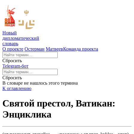
Новый
дипломатический
словарь
О проекте
Остерман
Матвеев
Команда проекта
Сбросить
Telegram-бот
Сбросить
В словаре не нашлось этого термина
К оглавлению
Святой престол, Ватикан:
Энциклика