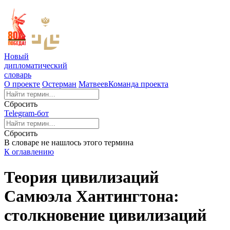
Новый
дипломатический
словарь
О проекте
Остерман
Матвеев
Команда проекта
Сбросить
Telegram-бот
Сбросить
В словаре не нашлось этого термина
К оглавлению
Теория цивилизаций
Самюэла Хантингтона:
столкновение цивилизаций