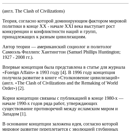
(англ. The Clash of Civilizations)
Теория, согласно которой доминирующим фактором мировой
политики в конце XX - начале XXI века выступает рост
конкуренции и конфликтности наций и групп,
принадлежащих к разным цивилизациям.
Автор теории — американский социолог и политолог
Самюэль Филлипс Хантингтон (Samuel Phillips Huntington;
1927 - 2008 гг.).
Впервые концепция была представлена в статье для журнала
«Foreign Affairs» в 1993 году [4]. В 1996 году концепция
получила развитие в книге «Столкновение цивилизаций»
(англ. «The Clash of Civilizations and the Remaking of World
Order») [2].
Корни концепции связаны с публикацией в конце 1980-х —
начале 1990-х годов ряда работ, утверждающих
существование противоречий между исламским миром и
Западом [1].
В основание концепции заложена идея, согласно которой
мировое развитие переплетается с эволюцией глубинных