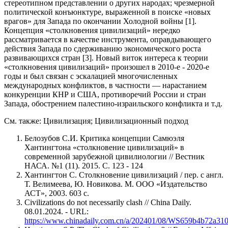
стереотипном представлении о других народах; чрезмерной
политической конъюнктуре, выраженной в поиске «новых
врагов» для Запада по окончании Холодной войны [1].
Концепция «столкновения цивилизаций» нередко
рассматривается в качестве инструмента, оправдывающего
действия Запада по сдерживанию экономического роста
развивающихся стран [3]. Новый виток интереса к теории
«столкновения цивилизаций» произошел в 2010-е - 2020-е
годы и был связан с эскалацией многочисленных
международных конфликтов, в частности — нарастанием
конкуренции КНР и США, противоречий России и стран
Запада, обострением палестино-израильского конфликта и т.д.
См. также: Цивилизация; Цивилизационный подход
Белозубов С.И. Критика концепции Самюэля
Хантингтона «столкновение цивилизаций» в
современной зарубежной цивилиологии // Вестник
НАСА. №1 (11). 2015. С. 123 - 124
Хантингтон С. Столкновение цивилизаций / пер. с англ.
Т. Велимеева, Ю. Новикова. М. ООО «Издательство
АСТ», 2003. 603 с.
Civilizations do not necessarily clash // China Daily.
08.01.2024. - URL:
https://www.chinadaily.com.cn/a/202401/08/WS659b4b72a31