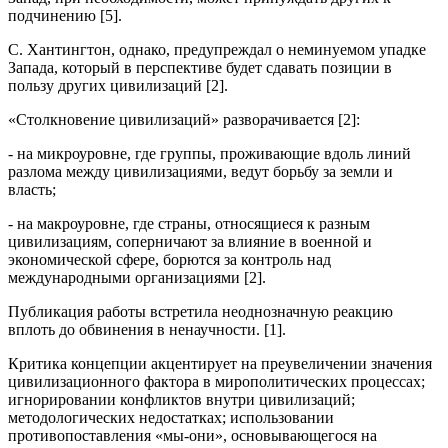
подчинению [5].
С. Хантингтон, однако, предупреждал о неминуемом упадке
Запада, который в перспективе будет сдавать позиции в
пользу других цивилизаций [2].
«Столкновение цивилизаций» разворачивается [2]:
- на микроуровне, где группы, проживающие вдоль линий
разлома между цивилизациями, ведут борьбу за земли и
власть;
- на макроуровне, где страны, относящиеся к разным
цивилизациям, соперничают за влияние в военной и
экономической сфере, борются за контроль над
международными организациями [2].
Публикация работы встретила неоднозначную реакцию
вплоть до обвинения в ненаучности. [1].
Критика концепции акцентирует на преувеличении значения
цивилизационного фактора в мирополитических процессах;
игнорировании конфликтов внутри цивилизаций;
методологических недостатках; использовании
противопоставления «мы-они», основывающегося на