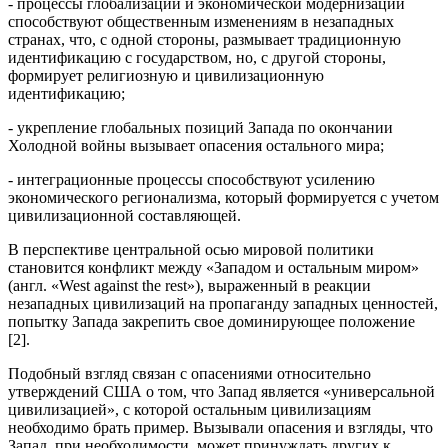
- процессы глобализации и экономической модернизации
способствуют общественным изменениям в незападных
странах, что, с одной стороны, размывает традиционную
идентификацию с государством, но, с другой стороны,
формирует религиозную и цивилизационную
идентификацию;
- укрепление глобальных позиций Запада по окончании
Холодной войны вызывает опасения остального мира;
- интеграционные процессы способствуют усилению
экономического регионализма, который формируется с учетом
цивилизационной составляющей.
В перспективе центральной осью мировой политики
становится конфликт между «Западом и остальным миром»
(англ. «West against the rest»), выраженный в реакции
незападных цивилизаций на пропаганду западных ценностей,
попытку Запада закрепить свое доминирующее положение
[2].
Подобный взгляд связан с опасениями относительно
утверждений США о том, что Запад является «универсальной
цивилизацией», с которой остальным цивилизациям
необходимо брать пример. Вызывали опасения и взгляды, что
Запад, при необходимости, может принуждать других к