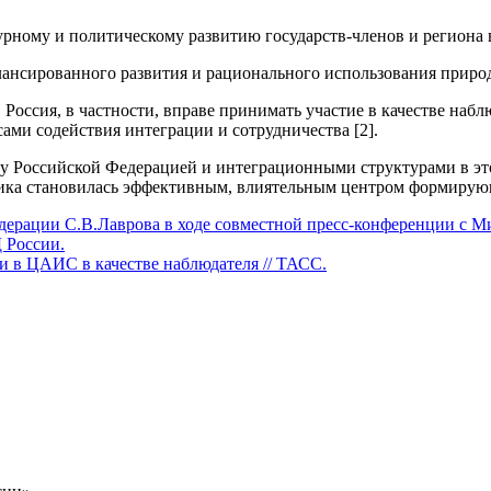
урному и политическому развитию государств-членов и региона 
ансированного развития и рационального использования природ
 Россия, в частности, вправе принимать участие в качестве наб
ами содействия интеграции и сотрудничества [2].
 Российской Федерацией и интеграционными структурами в этом
рика становилась эффективным, влиятельным центром формирую
ерации С.В.Лаврова в ходе совместной пресс-конференции с 
Д России.
и в ЦАИС в качестве наблюдателя // ТАСС.