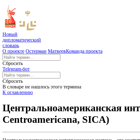
Новый
дипломатический
словарь
О проекте
Остерман
Матвеев
Команда проекта
Сбросить
Telegram-бот
Сбросить
В словаре не нашлось этого термина
К оглавлению
Центральноамериканская интег
Centroamericana, SICA)