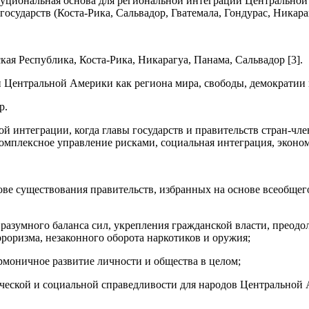
уциональная основа для региональной интеграции Центральной 
ударств (Коста-Рика, Сальвадор, Гватемала, Гондурас, Никарагу
ая Республика, Коста-Рика, Никарагуа, Панама, Сальвадор [3].
Центральной Америки как региона мира, свободы, демократии и
р.
ской интеграции, когда главы государств и правительств стран
комплексное управление рисками, социальная интеграция, эконо
ове существования правительств, избранных на основе всеобщег
 разумного баланса сил, укрепления гражданской власти, преод
роризма, незаконного оборота наркотиков и оружия;
рмоничное развитие личности и общества в целом;
ической и социальной справедливости для народов Центральной