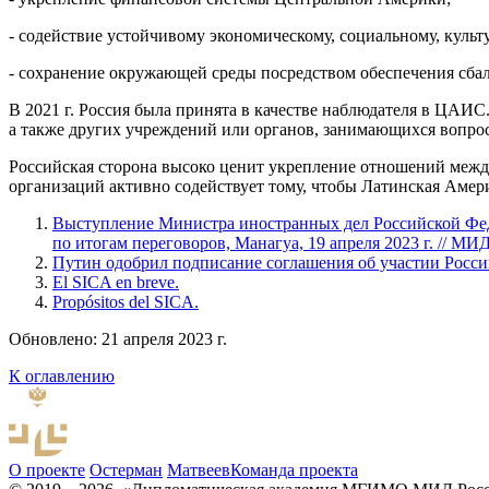
- содействие устойчивому экономическому, социальному, культ
- сохранение окружающей среды посредством обеспечения сбал
В 2021 г. Россия была принята в качестве наблюдателя в ЦАИС.
а также других учреждений или органов, занимающихся вопрос
Российская сторона высоко ценит укрепление отношений между
организаций активно содействует тому, чтобы Латинская Аме
Выступление Министра иностранных дел Российской Фед
по итогам переговоров, Манагуа, 19 апреля 2023 г. // МИ
Путин одобрил подписание соглашения об участии Росси
El SICA en breve.
Propósitos del SICA.
Обновлено: 21 апреля 2023 г.
К оглавлению
О проекте
Остерман
Матвеев
Команда проекта