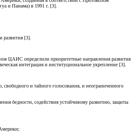
Америки, созданная в соответствии с Протоколом
а и Панама) в 1991 г. [3].
 развития [3].
-членов ЦАИС определили приоритетные направления развития
мическая интеграция и институциональное укрепление [3].
о, свободного и тайного голосования, и неограниченного
оления бедности, содействия устойчивому развитию, защиты
 Америки;