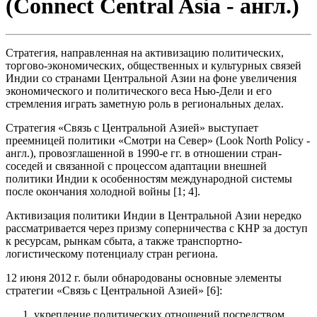
(Connect Central Asia - англ.)
Стратегия, направленная на активизацию политических,
торгово-экономических, общественных и культурных связей
Индии со странами Центральной Азии на фоне увеличения
экономического и политического веса Нью-Дели и его
стремления играть заметную роль в региональных делах.
Стратегия «Связь с Центральной Азией» выступает
преемницей политики «Смотри на Север» (Look North Policy -
англ.), провозглашенной в 1990-е гг. в отношении стран-
соседей и связанной с процессом адаптации внешней
политики Индии к особенностям международной системы
после окончания холодной войны [1; 4].
Активизация политики Индии в Центральной Азии нередко
рассматривается через призму соперничества с КНР за доступ
к ресурсам, рынкам сбыта, а также транспортно-
логистическому потенциалу стран региона.
12 июня 2012 г. были обнародованы основные элементы
стратегии «Связь с Центральной Азией» [6]:
укрепление политических отношений посредством