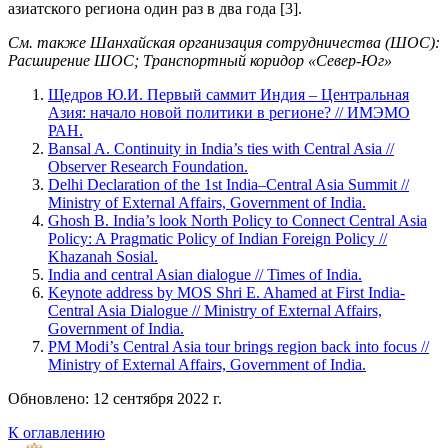
азиатского региона один раз в два года [3].
См. также Шанхайская организация сотрудничества (ШОС):
Расширение ШОС; Транспортный коридор «Север-Юг»
Щедров Ю.И. Первый саммит Индия – Центральная
Азия: начало новой политики в регионе? // ИМЭМО
РАН.
Bansal A. Continuity in India’s ties with Central Asia //
Observer Research Foundation.
Delhi Declaration of the 1st India–Central Asia Summit //
Ministry of External Affairs, Government of India.
Ghosh B. India’s look North Policy to Connect Central Asia
Policy: A Pragmatic Policy of Indian Foreign Policy //
Khazanah Sosial.
India and central Asian dialogue // Times of India.
Keynote address by MOS Shri E. Ahamed at First India-
Central Asia Dialogue // Ministry of External Affairs,
Government of India.
PM Modi’s Central Asia tour brings region back into focus //
Ministry of External Affairs, Government of India.
Обновлено: 12 сентября 2022 г.
К оглавлению