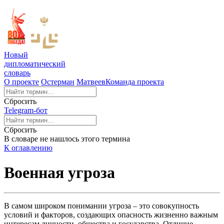
Новый
дипломатический
словарь
О проекте
Остерман
Матвеев
Команда проекта
Сбросить
Telegram-бот
Сбросить
В словаре не нашлось этого термина
К оглавлению
Военная угроза
В самом широком понимании угроза – это совокупность
условий и факторов, создающих опасность жизненно важным
интересам личности, общества и государства. Отличие