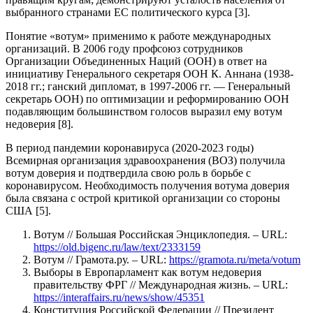
выбранного странами ЕС политического курса [3].
Понятие «вотум» применимо к работе международных
организаций. В 2006 году профсоюз сотрудников
Организации Объединенных Наций (ООН) в ответ на
инициативу Генерального секретаря ООН К. Аннана (1938-
2018 гг.; ганский дипломат, в 1997-2006 гг. — Генеральный
секретарь ООН) по оптимизации и реформированию ООН
подавляющим большинством голосов выразил ему вотум
недоверия [8].
В период пандемии коронавируса (2020-2023 годы)
Всемирная организация здравоохранения (ВОЗ) получила
вотум доверия и подтвердила свою роль в борьбе с
коронавирусом. Необходимость получения вотума доверия
была связана с острой критикой организации со стороны
США [5].
Вотум // Большая Российская Энциклопедия. – URL:
https://old.bigenc.ru/law/text/2333159
Вотум // Грамота.ру. – URL:
https://gramota.ru/meta/votum
Выборы в Европарламент как вотум недоверия
правительству ФРГ // Международная жизнь. – URL:
https://interaffairs.ru/news/show/45351
Конституция Российской Федерации // Президент