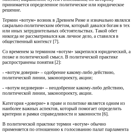
принимается определенное политическое или юридическое
решение.
Термин «вотум» возник в Древнем Риме и изначально являлся
сакрально-политическим обетом, который давался богам в тех
или иных затруднительных обстоятельствах. Такой обет
никогда не рассматривался как личное дело, а ставился в
общественный контекст [7].
Со временем за термином «вотум» закрепился юридический, а
позже и политический смысл. В политической практике
распространены понятия [2]:
- «вотум доверия» – одобрение какому-либо действию,
политической линии, законопроекту, акции;
- «вотум недоверия» – неодобрение какому-либо действию,
политической линии, законопроекту, акции.
Категория «доверие» в праве и политике является одним из
наиболее важных аспектов, который помогает определить
критерии и рамки справедливости и законности [6].
В политической практике термин «вотум» обычно
применяется по отношению к голосованию палат парламента