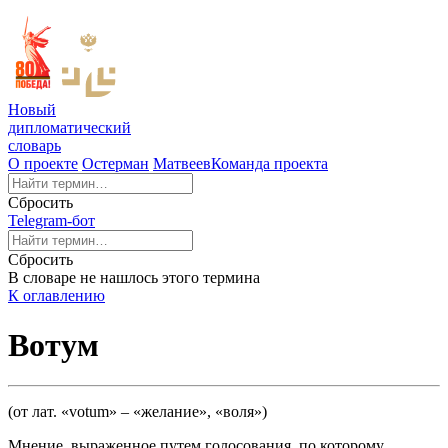
Новый
дипломатический
словарь
О проекте
Остерман
Матвеев
Команда проекта
Сбросить
Telegram-бот
Сбросить
В словаре не нашлось этого термина
К оглавлению
Вотум
(от лат. «votum» – «желание», «воля»)
Мнение, выраженное путем голосования, по которому