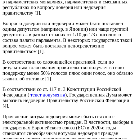
в парламентских монархиях, парламентских и смешанных
республиках по вопросу доверия или недоверия
правительству [1].
Вопрос о доверии или недоверии может быть поставлен
одним депутатом (например, в Японии) или чаще группой
депутатов – в разных странах от 1/10 до 1/3 списочного
состава палаты парламента. В некоторых государствах такой
вопрос может быть поставлен непосредственно
правительством [1].
В соответствии со сложившейся практикой, если по
результатам голосования правительство получает в свою
поддержку менее 50% голосов плюс один голос, оно обязано
заявить об отставке [1].
В соответствии со ст. 117 п. 3 Конституции Российской
Федерации (
текст документа
), Государственная Дума может
выразить недоверие Правительству Российской Федерации
[4].
Проявление вотума недоверия может быть связано с
электоральной активностью граждан. В частности, выборы в
государствах Европейского союза (ЕС) в 2020-е годы
становятся своеобразным вотумом недоверия граждан
правящим кругам; демонстрируют усталость населения от