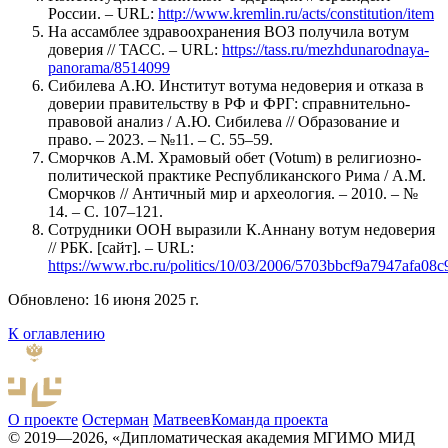
России. – URL:
http://www.kremlin.ru/acts/constitution/item
На ассамблее здравоохранения ВОЗ получила вотум
доверия // ТАСС. – URL:
https://tass.ru/mezhdunarodnaya-
panorama/8514099
Сибилева А.Ю. Институт вотума недоверия и отказа в
доверии правительству в РФ и ФРГ: справнительно-
правовой анализ / А.Ю. Сибилева // Образование и
право. – 2023. – №11. – С. 55–59.
Сморчков А.М. Храмовый обет (Votum) в религиозно-
политической практике Республиканского Рима / А.М.
Сморчков // Античный мир и археология. – 2010. – №
14. – С. 107–121.
Cотрудники ООН выразили К.Аннану вотум недоверия
// РБК. [сайт]. – URL:
https://www.rbc.ru/politics/10/03/2006/5703bbcf9a7947afa08
Обновлено: 16 июня 2025 г.
К оглавлению
О проекте
Остерман
Матвеев
Команда проекта
© 2019—2026, «Дипломатическая академия МГИМО МИД