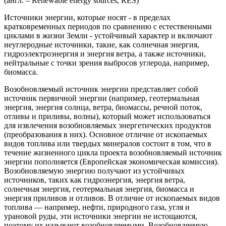
(англ. – Renewable energy sources, RES)
Источники энергии, которые носят - в пределах
кратковременных периодов по сравнению с естественными
циклами в жизни Земли - устойчивый характер и включают
неуглеродные источники, такие, как солнечная энергия,
гидроэлектроэнергия и энергия ветра, а также источники,
нейтральные с точки зрения выбросов углерода, например,
биомасса.
Возобновляемый источник энергии представляет собой
источник первичной энергии (например, геотермальная
энергия, энергия солнца, ветра, биомассы, речной поток,
отливы и приливы, волны), который может использоваться
для извлечения возобновляемых энергетических продуктов
(преобразования в них). Основное отличие от ископаемых
видов топлива или твердых минералов состоит в том, что в
течение жизненного цикла проекта возобновляемый источник
энергии пополняется (Европейская экономическая комиссия).
Возобновляемую энергию получают из устойчивых
источников, таких как гидроэнергия, энергия ветра,
солнечная энергия, геотермальная энергия, биомасса и
энергия приливов и отливов. В отличие от ископаемых видов
топлива — например, нефти, природного газа, угля и
урановой руды, эти источники энергии не истощаются,
поэтому их называют возобновляемыми. Возобновляемую